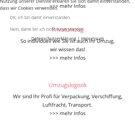
Nutzung unserer Dienste erklären Sie sich damit einverstanden,
>>> mehr Infos
dass wir Cookies verwenden.
OK, ich bin damit einverstanden.
Privatumzug
Nein, damit bin ich nicht einverstanden.
Datenschutzerklärung
|
Impressum
So individuell wie Sie ist auch Ihr Umzug,
wir wissen das!
>>> mehr Infos
Umzugslogistik
Wir sind Ihr Profi für Verpackung, Verschiffung,
Luftfracht, Transport.
>>> mehr Infos