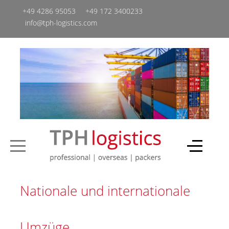
+49 4286 95053
+49 ‭172 3400233‬
info@tph-logistics.com
Nationale und internationale
Umzüge