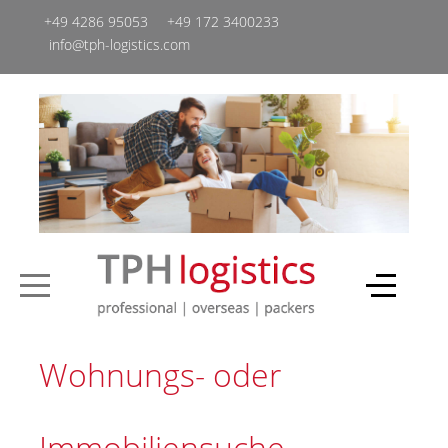
+49 4286 95053
+49 ‭172 3400233‬
info@tph-logistics.com
Wohnungs- oder
Immobiliensuche