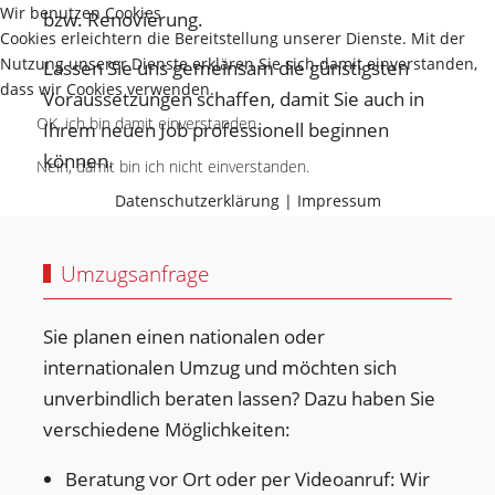
Wir benutzen Cookies
bzw. Renovierung.
Cookies erleichtern die Bereitstellung unserer Dienste. Mit der
Nutzung unserer Dienste erklären Sie sich damit einverstanden,
Lassen Sie uns gemeinsam die günstigsten
dass wir Cookies verwenden.
Voraussetzungen schaffen, damit Sie auch in
OK, ich bin damit einverstanden.
Ihrem neuen Job professionell beginnen
können.
Nein, damit bin ich nicht einverstanden.
Datenschutzerklärung
|
Impressum
Umzugsanfrage
Sie planen einen nationalen oder
internationalen Umzug und möchten sich
unverbindlich beraten lassen? Dazu haben Sie
verschiedene Möglichkeiten:
Beratung vor Ort oder per Videoanruf: Wir