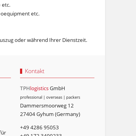
 etc.
reoequipment etc.
Auszug oder während Ihrer Dienstzeit.
Kontakt
TPH
logistics
GmbH
professional | overseas | packers
Dammersmoorweg 12
27404 Gyhum (Germany)
+49 4286 95053
für
+49 ‭172 3400233‬