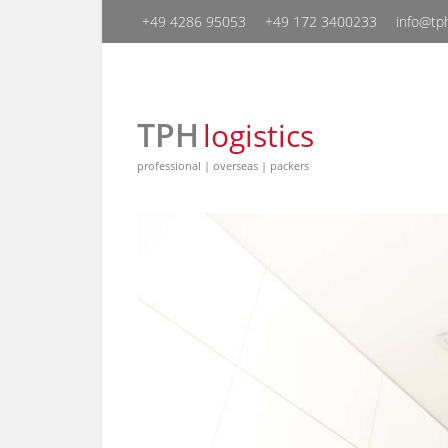
+49 4286 95053
+49 ‭172 3400233‬
info@tph
TPH
logistics
professional | overseas | packers