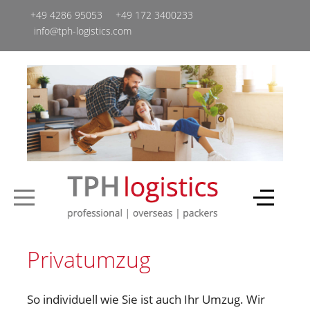
+49 4286 95053
+49 ‭172 3400233‬
info@tph-logistics.com
Privatumzug
So individuell wie Sie ist auch Ihr Umzug. Wir