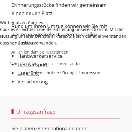
Erinnerungsstücke finden wir gemeinsam
einen neuen Platz.
Wir benutzen Cookies
Rund um Ihren Umzug können wir Sie mit
Cookies erleichtern die Bereitstellung unserer Dienste. Mit der
weiteren Serviceleistungen zusätzlich
Nutzung unserer Dienste erklären Sie sich damit einverstanden,
entlasten:
dass wir Cookies verwenden.
OK, ich bin damit einverstanden.
Handwerkerservice
Nein, damit bin ich nicht einverstanden.
Tiertransport
Lagerung
Datenschutzerklärung
|
Impressum
Versicherung
Umzugsanfrage
Sie planen einen nationalen oder