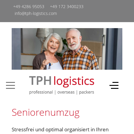
+49 4286 95053
+49 ‭172 3400233‬
info@tph-logistics.com
Seniorenumzug
Stressfrei und optimal organisiert in Ihren