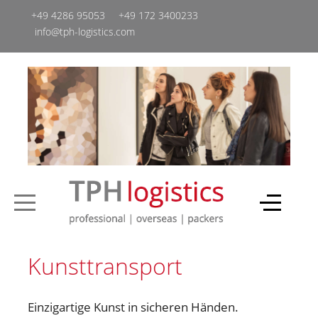
+49 4286 95053
+49 ‭172 3400233‬
info@tph-logistics.com
Kunsttransport
Einzigartige Kunst in sicheren Händen.