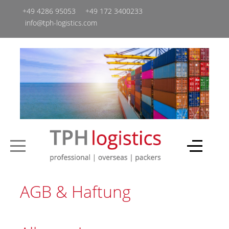
+49 4286 95053
+49 ‭172 3400233‬
info@tph-logistics.com
AGB & Haftung