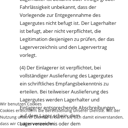
Fahrlässigkeit unbekannt, dass der
Vorlegende zur Entgegennahme des
Lagergutes nicht befugt ist. Der Lagerhalter
ist befugt, aber nicht verpflichtet, die
Legitimation desjenigen zu prüfen, der das
Lagerverzeichnis und den Lagervertrag
vorlegt.
(4) Der Einlagerer ist verpflichtet, bei
vollständiger Auslieferung des Lagergutes
ein schriftliches Empfangsbekenntnis zu
erteilen. Bei teilweiser Auslieferung des
Lagergutes werden Lagerhalter und
Wir benutzen Cookies
Einlagerer entsprechende Abschreibungen
Cookies erleichtern die Bereitstellung unserer Dienste. Mit der
auf dem Lager schein, dem
Nutzung unserer Dienste erklären Sie sich damit einverstanden,
Lagerverzeichnis oder dem
dass wir Cookies verwenden.