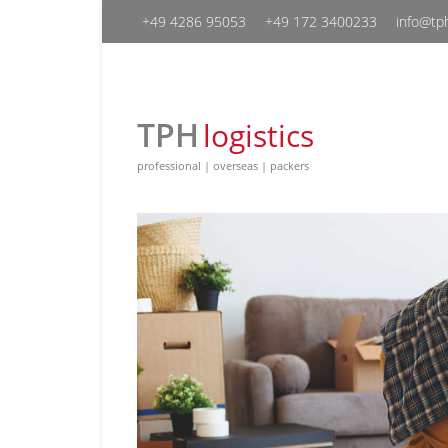
+49 4286 95053
+49 ‭172 3400233‬
info@tph
TPH
logistics
professional | overseas | packers