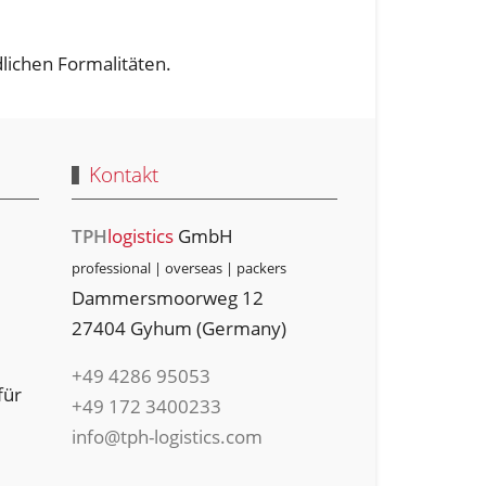
lichen Formalitäten.
Kontakt
TPH
logistics
GmbH
professional | overseas | packers
Dammersmoorweg 12
27404 Gyhum (Germany)
+49 4286 95053
für
+49 ‭172 3400233‬
info@tph-logistics.com