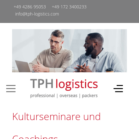
+49 4286 95053
+49 ‭172 3400233‬
info@tph-logistics.com
Kulturseminare und
Coachings