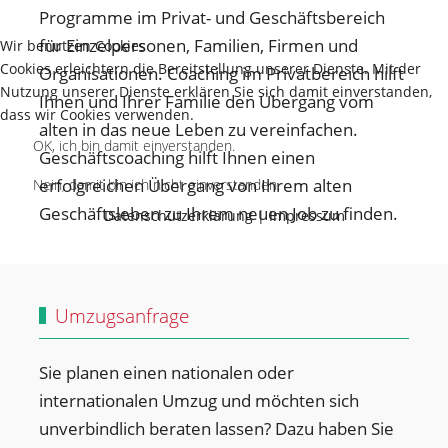
Programme im Privat- und Geschäftsbereich
für Einzelpersonen, Familien, Firmen und
Wir benutzen Cookies
Cookies erleichtern die Bereitstellung unserer Dienste. Mit der
Organisationen. Coaching im Privatbereich hilft
Nutzung unserer Dienste erklären Sie sich damit einverstanden,
Ihnen und Ihrer Familie den Übergang vom
dass wir Cookies verwenden.
alten in das neue Leben zu vereinfachen.
OK, ich bin damit einverstanden.
Geschäftscoaching hilft Ihnen einen
erfolgreichen Übergang von Ihrem alten
Nein, damit bin ich nicht einverstanden.
Geschäftsleben zu Ihrem neuen Job zu finden.
Datenschutzerklärung
|
Impressum
Umzugsanfrage
Sie planen einen nationalen oder
internationalen Umzug und möchten sich
unverbindlich beraten lassen? Dazu haben Sie